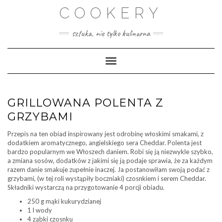
Skip
COOKERY
to
content
sztuka, nie tylko kulinarna
Toggle Navigation
GRILLOWANA POLENTA Z
GRZYBAMI
Przepis na ten obiad inspirowany jest odrobinę włoskimi smakami, z
dodatkiem aromatycznego, angielskiego sera Cheddar. Polenta jest
bardzo popularnym we Włoszech daniem. Robi się ją niezwykle szybko,
a zmiana sosów, dodatków z jakimi się ją podaje sprawia, że za każdym
razem danie smakuje zupełnie inaczej. Ja postanowiłam swoją podać z
grzybami, (w tej roli wystąpiły boczniaki) czosnkiem i serem Cheddar.
Składniki wystarczą na przygotowanie 4 porcji obiadu.
250 g mąki kukurydzianej
1 l wody
4 ząbki czosnku