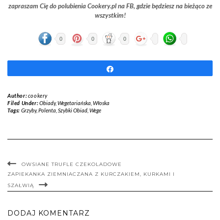
zapraszam Cię do polubienia Cookery.pl na FB,
gdzie będziesz na bieżąco ze
wszystkim!
0
0
0
Udostępnij
Author:
cookery
Filed Under:
Obiady
,
Wegetariańska
,
Włoska
Tags:
Grzyby
,
Polenta
,
Szybki Obiad
,
Wege
OWSIANE TRUFLE CZEKOLADOWE
ZAPIEKANKA ZIEMNIACZANA Z KURCZAKIEM, KURKAMI I
SZAŁWIĄ
DODAJ KOMENTARZ