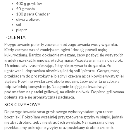
400 g grzybów
50 g masła
100 g sera Cheddar
oliwa z oliwek
sól
pieprz
POLENTA
Przygotowanie polenty zaczynam od zagotowania wody w garnku.
Kiedy zaczyna wrzeć zmniejszam ogień i dodaję powoli mąkę
kukurydzianą. Bardzo dokładnie mieszam, żeby pozbyć się wszystkich
grudek i uzyskać kremową, gładką masę. Pozostawiam ją na ogniu ok.
15 minut cały czas mieszając, żeby nie przywarła do garnka. Po
ugotowaniu doprawiam niewielką ilością soli i pieprzu. Gorącą masę
przekładam do prostokątnej blachy i czekam aż całkowicie wystygnie i
stężeje. Powinno wystarczyć około godziny, żeby polenta przybrała
odpowiednią konsystencję. Następnie kroję ją na kwadraty i
podsmażam na patelni grillowej, na oliwie z oliwek. Dopiero grillowana
polenta staje się aromatyczna i pachnąca.
SOS GRZYBOWY
Do przygotowania sosu grzybowego wykorzystałam tym razem
boczniaki. Pokroiłam wcześniej przygotowane grzyby w słupki, jednak
nie zbyt drobno, żeby nie stracić ich wyglądu. Na rozgrzaną oliwę
przekładamy pokrojone grzyby oraz posiekany drobno czosnek.