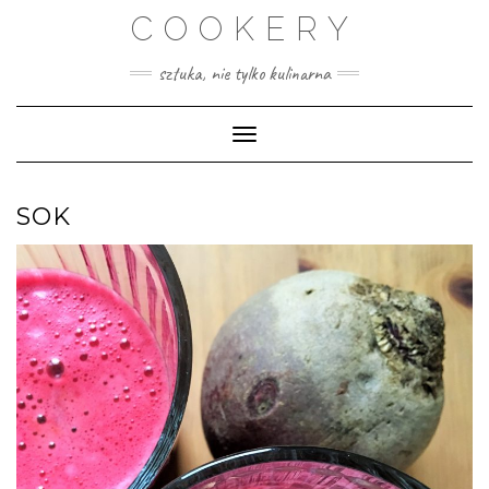
Skip
COOKERY
to
content
sztuka, nie tylko kulinarna
Toggle Navigation
SOK