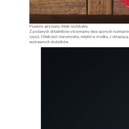
Pszenno-gryczany chleb rustykalny
Z podanych składników otrzymamy dwa sporych rozmiarów bo
części. Chleb jest staromodny, miękki w środku, z chrupiącą sk
wytrawnych dodatków.