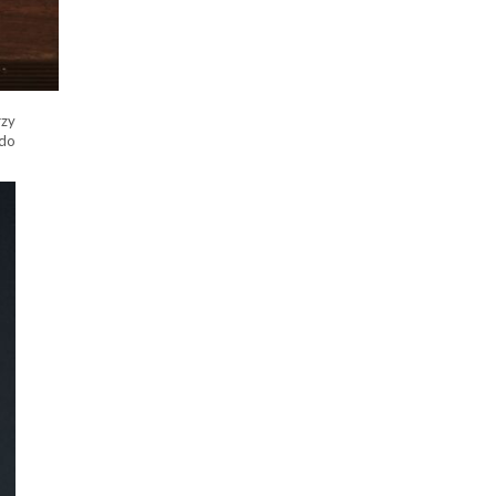
rzy
 do