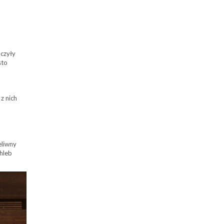
ączyły
sto
z nich
eliwny
hleb