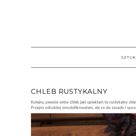
Skip
to
content
SZTUK
CHLEB RUSTYKALNY
Kolejny, pewnie setny chleb jaki upiekłam to rustykalny c
Przepis odrobinę zmodyfikowałam, ale co do zasady i sposo