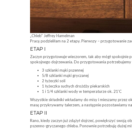
„Chleb” Jeffrey Hamelman
Pracę podzieliłam na 2 etapy. Pierwszy – przygotowanie za
ETAP I
Zaczyn przygotowuje wieczorem, tak aby mógł spokojnie prz
spokojnego dojrzewania. Do przygotowania potrzebujemy d
3 szklanki mąki pszennej
5/8 szklanki mąki gryczanej
2 łyżeczki soli
1 łyżeczka suchych drożdży piekarskich
1 i 1/4 szklanki wody w temperaturze ok. 21’C
Wszystkie składniki wkładamy do misy i mieszamy przez ok
masę przykrywamy talerzem, a następnie pozostawiamy na
ETAP II
Rano, kiedy zaczyn już zdążył dojrzeć, powiększyć swoją o
pszenno-gryczanego chleba. Ponownie potrzebuję dużej mi