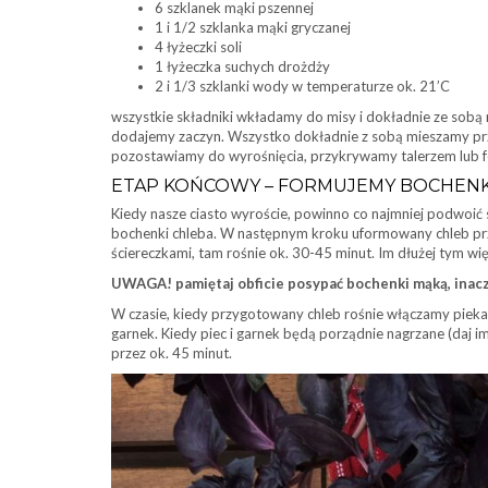
6 szklanek mąki pszennej
1 i 1/2 szklanka mąki gryczanej
4 łyżeczki soli
1 łyżeczka suchych drożdży
2 i 1/3 szklanki wody w temperaturze ok. 21’C
wszystkie składniki wkładamy do misy i dokładnie ze sobą mi
dodajemy zaczyn. Wszystko dokładnie z sobą mieszamy prze
pozostawiamy do wyrośnięcia, przykrywamy talerzem lub fo
ETAP KOŃCOWY – FORMUJEMY BOCHENK
Kiedy nasze ciasto wyroście, powinno co najmniej podwoić s
bochenki chleba. W następnym kroku uformowany chleb p
ściereczkami, tam rośnie ok. 30-45 minut. Im dłużej tym wię
UWAGA! pamiętaj obficie posypać bochenki mąką, inacz
W czasie, kiedy przygotowany chleb rośnie włączamy pieka
garnek. Kiedy piec i garnek będą porządnie nagrzane (daj
przez ok. 45 minut.