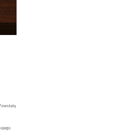
 Powstałą
mojego