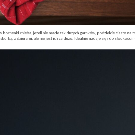
chenki chleba, jeżeli nie macie tak dużych garnków, podzielcie ciasto na t
órką, z dziurami, ale nie jest ich za dużo. Idealnie nadaje się i do słodkości i